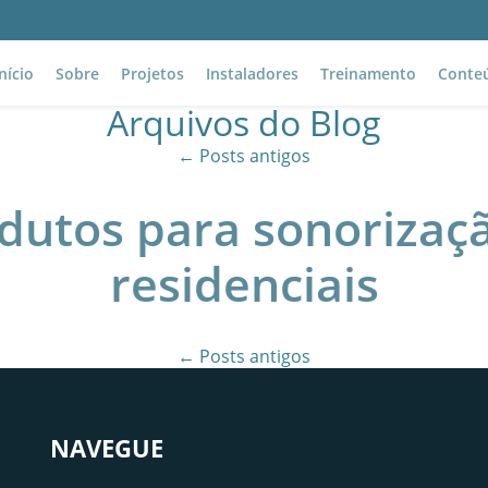
Início
Sobre
Projetos
Instaladores
Treinamento
Conte
Arquivos do Blog
Solicite seu projeto
←
Posts antigos
M
odutos para sonoriza
residenciais
←
Posts antigos
NAVEGUE