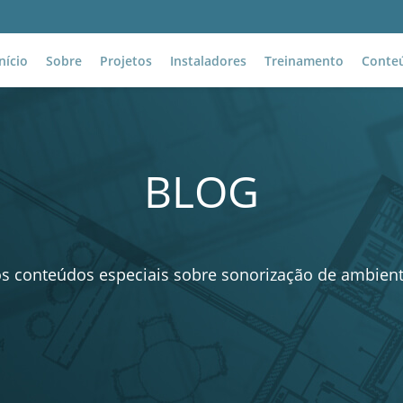
Início
Sobre
Projetos
Instaladores
Treinamento
Conte
Solicite seu projeto
M
BLOG
 conteúdos especiais sobre sonorização de ambiente