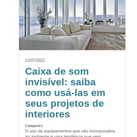
12/07/2022
Caixa de som
invisível: saiba
como usá-las em
seus projetos de
interiores
Categoria |
O uso de equipamentos que são incorporados
ao ambiente é uma tendência que vem